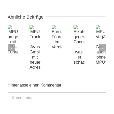
Ähnliche Beiträge
MPU
MPU
Europäischer
Alkohol
MPU
umgehen
Frankfurt
Führerschein
gegen
Verjährung
mit
–
im
Cannabis
–
EU-
Avus
Vergleich
–
Geht’s
Führerschein?
GmbH
was
auch
mit
ist
ohne
neuer
schädlicher?
MPU?
Adresse
Hinterlasse einen Kommentar
Kommentar