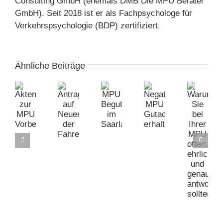
Consulting GmbH (ehemals DMB Die MPU Berater
GmbH). Seit 2018 ist er als Fachpsychologe für
Verkehrspsychologie (BDP) zertifiziert.
Ähnliche Beiträge
Akteneinsicht
Antrag
MPU
Negatives
Warum
zur
auf
Begutachtungsstellen
MPU
Sie
MPU
Neuerteilung
im
Gutachten
bei
Vorbereitung
der
Saarland
erhalten?
Ihrer
Fahrerlaubnis
MPU
offen,
ehrlich
und
genau
antworten
sollten