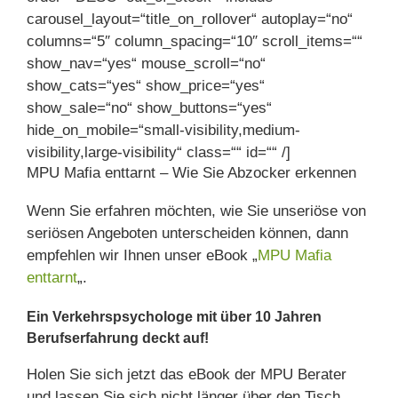
carousel_layout=“title_on_rollover“ autoplay=“no“
columns=“5″ column_spacing=“10″ scroll_items=““
show_nav=“yes“ mouse_scroll=“no“
show_cats=“yes“ show_price=“yes“
show_sale=“no“ show_buttons=“yes“
hide_on_mobile=“small-visibility,medium-
visibility,large-visibility“ class=““ id=““ /]
MPU Mafia enttarnt – Wie Sie Abzocker erkennen
Wenn Sie erfahren möchten, wie Sie unseriöse von
seriösen Angeboten unterscheiden können, dann
empfehlen wir Ihnen unser eBook „
MPU Mafia
enttarnt
„.
Ein Verkehrspsychologe mit über 10 Jahren
Berufserfahrung deckt auf!
Holen Sie sich jetzt das eBook der MPU Berater
und lassen Sie sich nicht länger über den Tisch