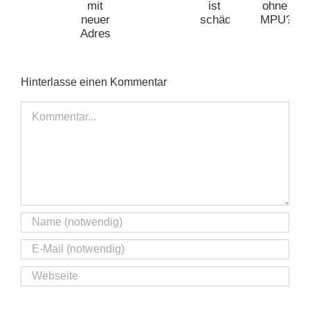
EU-
Avus
Vergleich
–
Geht’s
Führerschein?
GmbH
was
auch
mit
ist
ohne
neuer
schädlicher?
MPU?
Adresse
Hinterlasse einen Kommentar
Kommentar