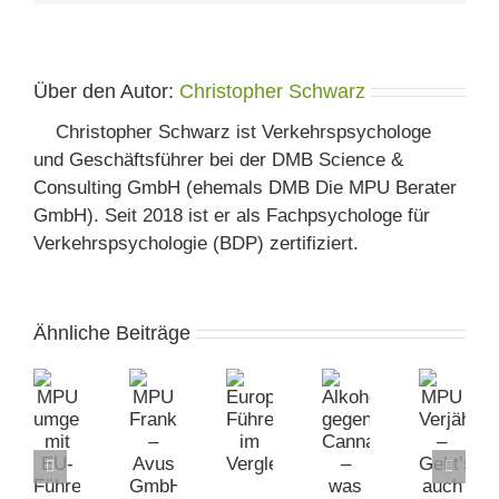
Über den Autor:
Christopher Schwarz
Christopher Schwarz ist Verkehrspsychologe
und Geschäftsführer bei der DMB Science &
Consulting GmbH (ehemals DMB Die MPU Berater
GmbH). Seit 2018 ist er als Fachpsychologe für
Verkehrspsychologie (BDP) zertifiziert.
Ähnliche Beiträge
MPU
MPU
Europäischer
Alkohol
MPU
umgehen
Frankfurt
Führerschein
gegen
Verjährung
mit
–
im
Cannabis
–