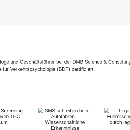
ologe und Geschäftsführer bei der DMB Science & Consul
 für Verkehrspsychologie (BDP) zertifiziert.
 schreiben beim
Legal Highs –
F
Autofahren –
Führerscheinprobleme
me
ssenschaftliche
durch legale Drogen