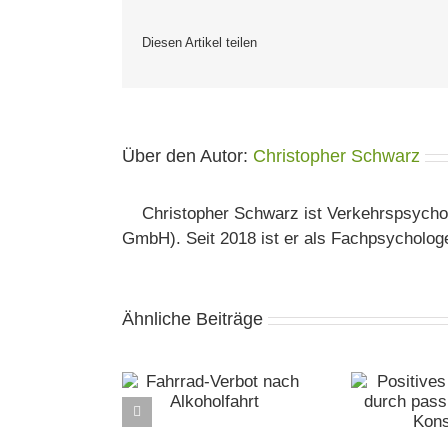
Diesen Artikel teilen
Über den Autor:
Christopher Schwarz
Christopher Schwarz ist Verkehrspsych
GmbH). Seit 2018 ist er als Fachpsychologe
Ähnliche Beiträge
rad-Verbot nach
Positives Screening
SMS
Alkoholfahrt
durch passiven THC-
Konsum
Wi