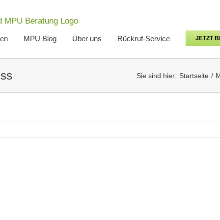
len
MPU Blog
Über uns
Rückruf-Service
JETZT 
uss
Sie sind hier:
Startseite
M