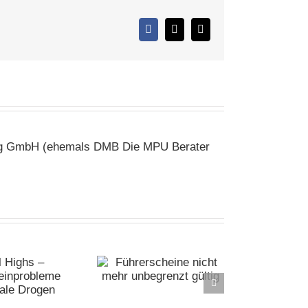
Facebook
X
E-
Mail
ting GmbH (ehemals DMB Die MPU Berater
ührerscheine nicht
hr unbegrenzt gültig