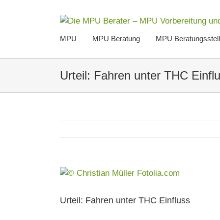
Zum
Inhalt
springen
MPU
MPU Beratung
MPU Beratungsstel
Urteil: Fahren unter THC Einfl
Zeige
grösseres
Bild
Urteil: Fahren unter THC Einfluss