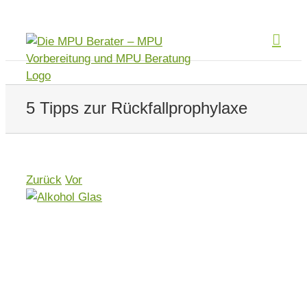
Zum
Inhalt
springen
5 Tipps zur Rückfallprophylaxe
Zurück
Vor
Zeige
grösseres
Bild